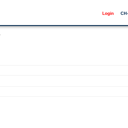
Skip
Login
CH-
to
content
.