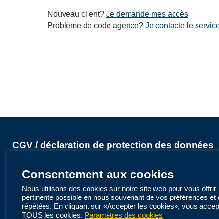
Nouveau client?
Je demande mes accès
Problème de code agence?
Je contacte le servi
CGV / déclaration de protection des données
CGV - LMX Voyages
L'abécédaire de vos vacances - LMX Voyages
Consentement aux cookies
Français (FR)
Nous utilisons des cookies sur notre site web pour vous offrir 
pertinente possible en nous souvenant de vos préférences et 
répétées. En cliquant sur «Accepter les cookies», vous accepte
TOUS les cookies.
Paramètres des cookies