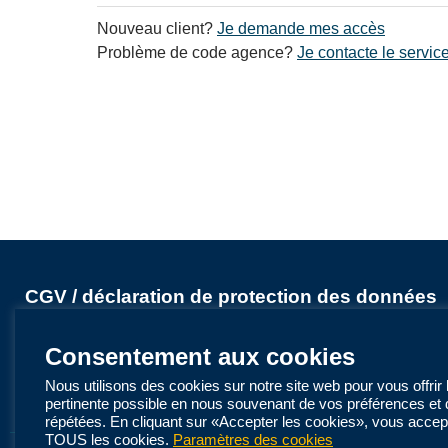
Nouveau client?
Je demande mes accès
Problème de code agence?
Je contacte le servi
CGV / déclaration de protection des données
CGV - LMX Suisse
L'abécédaire de vos vacances - LMX Suisse
Consentement aux cookies
Français (CH)
Nous utilisons des cookies sur notre site web pour vous offrir 
pertinente possible en nous souvenant de vos préférences et 
répétées. En cliquant sur «Accepter les cookies», vous accepte
TOUS les cookies.
Paramètres des cookies