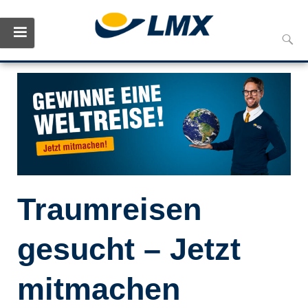
Skip
Such
to
nach:
conte
Traumreisen
gesucht – Jetzt
mitmachen