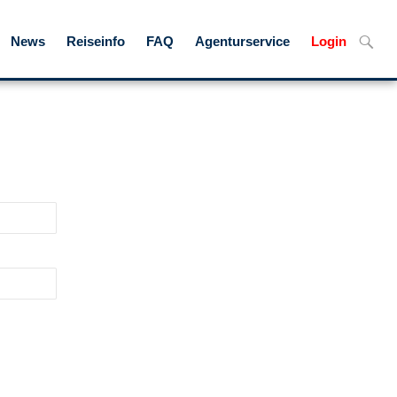
Skip
Suche
News
Reiseinfo
FAQ
Agenturservice
Login
to
nach:
content