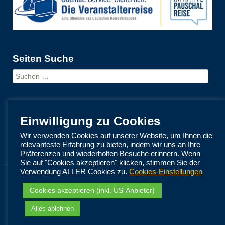
Seiten Suche
Suchen
nach:
AGB/Datenschutzerklärung
Einwilligung zu Cookies
Sprachauswahl:
Wir verwenden Cookies auf unserer Website, um Ihnen die
Deutsch (DE)
relevanteste Erfahrung zu bieten, indem wir uns an Ihre
Präferenzen und wiederholten Besuche erinnern. Wenn
Sie auf "Cookies akzeptieren" klicken, stimmen Sie der
Verwendung ALLER Cookies zu.
Cookies-Einstellungen
LMX Agentweb – Dein direkter Draht zu LMX |
Impressum
Cookies akzeptieren (inkl. US-Anbieter)
Part of Mondiani Travel Group
Alles ablehnen